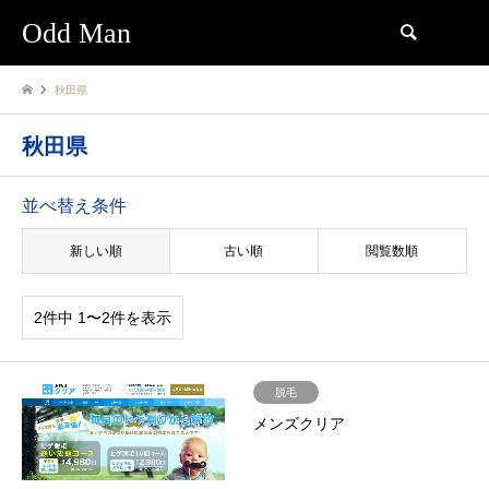
Odd Man
検索
秋田県
秋田県
並べ替え条件
新しい順
古い順
閲覧数順
2件中 1〜2件を表示
脱毛
メンズクリア