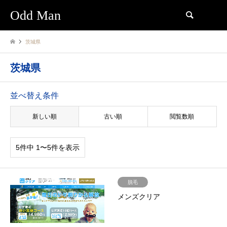
Odd Man
検索
茨城県
茨城県
並べ替え条件
新しい順
古い順
閲覧数順
5件中 1〜5件を表示
脱毛
メンズクリア