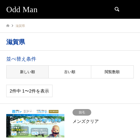
Odd Man
検索
滋賀県
滋賀県
並べ替え条件
新しい順
古い順
閲覧数順
2件中 1〜2件を表示
脱毛
メンズクリア