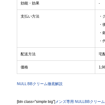
効能・効果
-
支払い方法
・
・後
・
・
配送方法
宅
価格
1,
NULL BBクリーム徹底解説
[btn class=”simple big”]
メンズ専用 NULLBBクリーム