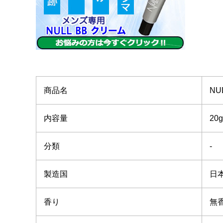
商品名
NU
内容量
20g
分類
-
製造国
日
香り
無