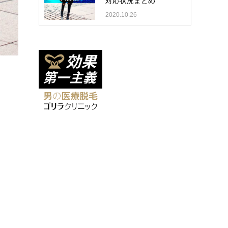
対応状況まとめ
2020.10.26