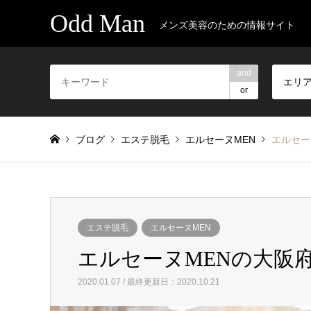
Odd Man
メンズ美容のための情報サイト
and
エリ
or
ブログ
エステ脱毛
エルセーヌMEN
エルセー
エステ脱毛
エルセーヌMEN
エルセーヌMENの大阪
2020.01.07 / 最終更新日：2020.10.21