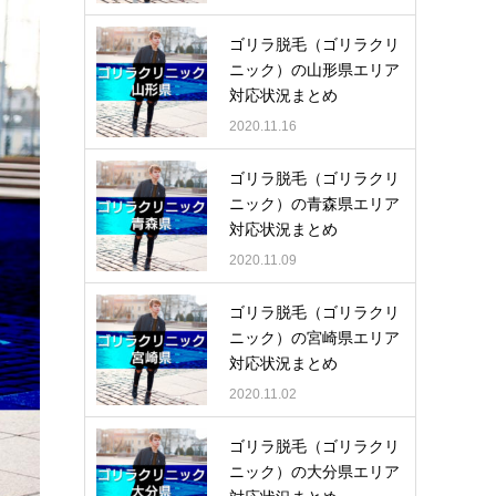
ゴリラ脱毛（ゴリラクリ
ニック）の山形県エリア
対応状況まとめ
2020.11.16
ゴリラ脱毛（ゴリラクリ
ニック）の青森県エリア
対応状況まとめ
2020.11.09
ゴリラ脱毛（ゴリラクリ
ニック）の宮崎県エリア
対応状況まとめ
2020.11.02
ゴリラ脱毛（ゴリラクリ
ニック）の大分県エリア