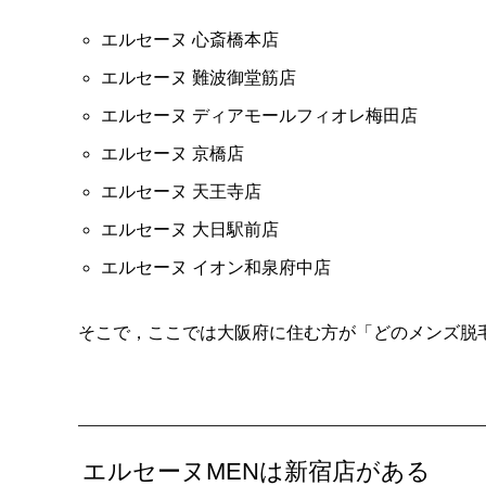
エルセーヌ 心斎橋本店
エルセーヌ 難波御堂筋店
エルセーヌ ディアモールフィオレ梅田店
エルセーヌ 京橋店
エルセーヌ 天王寺店
エルセーヌ 大日駅前店
エルセーヌ イオン和泉府中店
そこで，ここでは大阪府に住む方が「どのメンズ脱
エルセーヌMENは新宿店がある