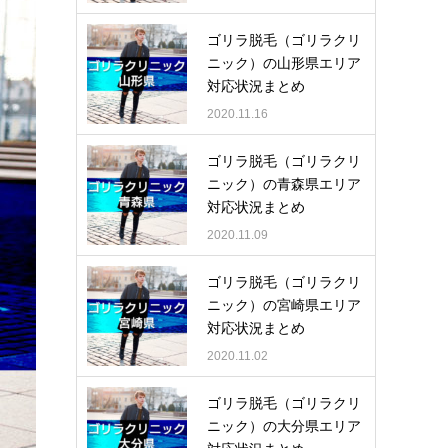
ゴリラ脱毛（ゴリラクリ
ニック）の山形県エリア
対応状況まとめ
2020.11.16
ゴリラ脱毛（ゴリラクリ
ニック）の青森県エリア
対応状況まとめ
2020.11.09
ゴリラ脱毛（ゴリラクリ
ニック）の宮崎県エリア
対応状況まとめ
2020.11.02
ゴリラ脱毛（ゴリラクリ
ニック）の大分県エリア