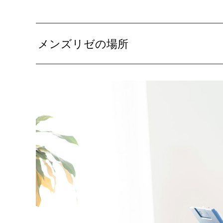
メンズリゼの場所