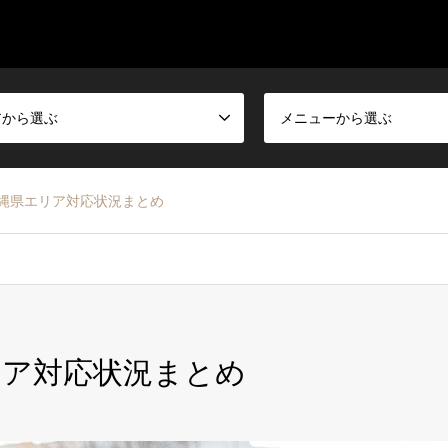
アから選ぶ
メニューから選ぶ
縄県エリア対応状況まとめ
リア対応状況まとめ