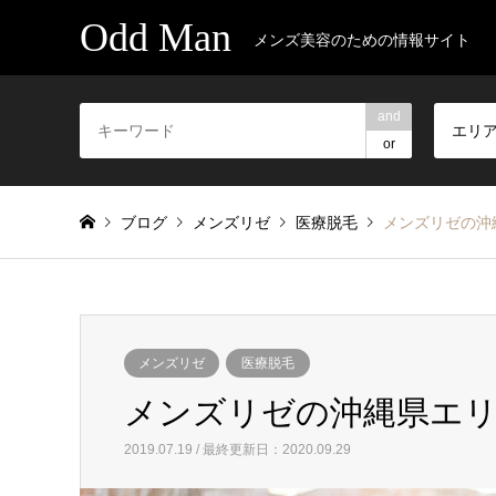
Odd Man
メンズ美容のための情報サイト
and
エリ
or
ブログ
メンズリゼ
医療脱毛
メンズリゼの沖
メンズリゼ
医療脱毛
メンズリゼの沖縄県エ
2019.07.19 / 最終更新日：2020.09.29