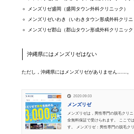
メンズリゼ盛岡（盛岡タウン外科クリニック）
メンズリゼいわき（いわきタウン形成外科クリニ
メンズリゼ郡山（郡山タウン形成外科クリニック
沖縄県にはメンズリゼはない
ただし，沖縄県にはメンズリゼがありません……。
2020.09.03
メンズリゼ
メンズリゼは，男性専門の脱毛クリニ
全無料保証で受けられます。 ここで
す。 メンズリゼ：男性専門の脱毛クリニ