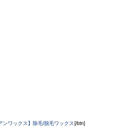
リアンワックス】除毛/脱毛ワックス
[/btn]