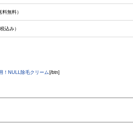
送料無料）
円（税込み）
！NULL除毛クリーム
[/btn]