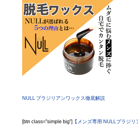
NULL ブラジリアンワックス徹底解説
[btn class=”simple big”]
【メンズ専用 NULLブラジ