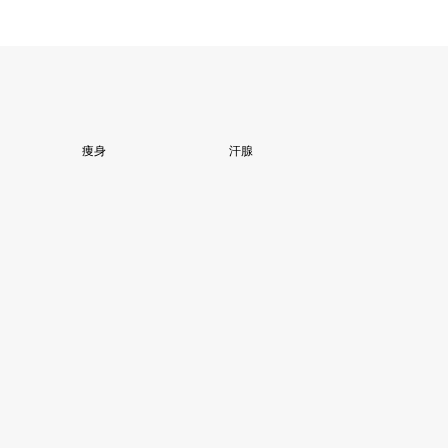
痩身
汗腺