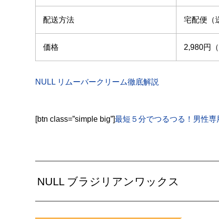
配送方法
宅配便（
価格
2,980
NULL リムーバークリーム徹底解説
[btn class=”simple big”]
最短５分でつるつる！男性専用
NULL ブラジリアンワックス