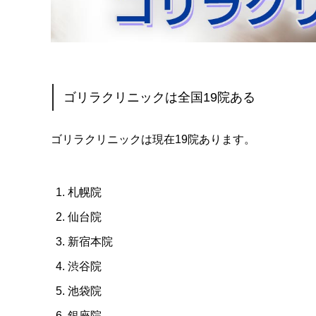
ゴリラクリニックは全国19院ある
ゴリラクリニックは現在19院あります。
札幌院
仙台院
新宿本院
渋谷院
池袋院
銀座院