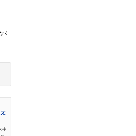
なく
（太
の申